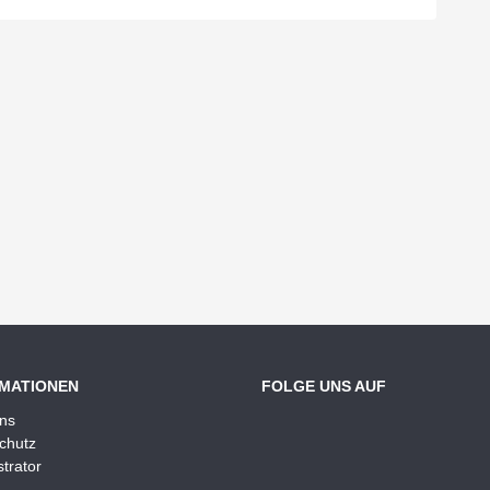
MATIONEN
FOLGE UNS AUF
ns
chutz
trator